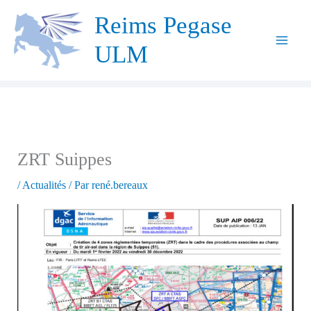
Aller
Reims Pegase
au
ULM
contenu
ZRT Suippes
/
Actualités
/ Par
rené.bereaux