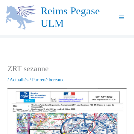
Aller
Reims Pegase
au
ULM
contenu
ZRT sezanne
/
Actualités
/ Par
rené.bereaux