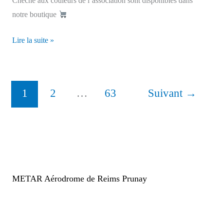
Chèche aux couleurs de l’association sont disponibles dans
notre boutique
Lire la suite »
dispo
dans
1
2
…
63
Suivant
→
La
boutique
METAR Aérodrome de Reims Prunay