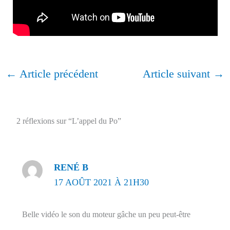
←
Article précédent
Article suivant
→
2 réflexions sur “L’appel du Po”
RENÉ B
17 AOÛT 2021 À 21H30
Belle vidéo le son du moteur gâche un peu peut-être