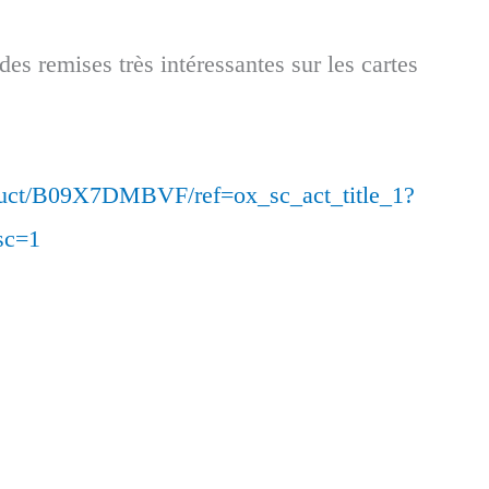
es remises très intéressantes sur les cartes
duct/B09X7DMBVF/ref=ox_sc_act_title_1?
c=1