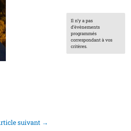
Il n’y a pas
d’évènements
programmés
correspondant à vos
critères.
rticle suivant
→