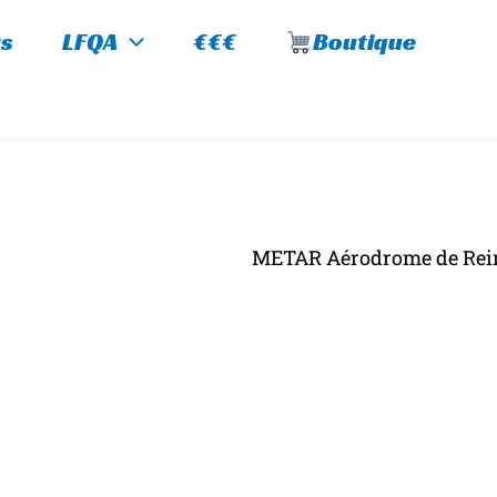
s
LFQA
€€€
Boutique
METAR Aérodrome de Rei