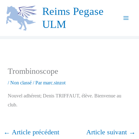
Aller
Reims Pegase
au
ULM
contenu
Trombinoscope
/
Non classé
/ Par
marc.sinzot
Nouvel adhérent; Denis TRIFFAUT, élève. Bienvenue au
club.
←
Article précédent
Article suivant
→