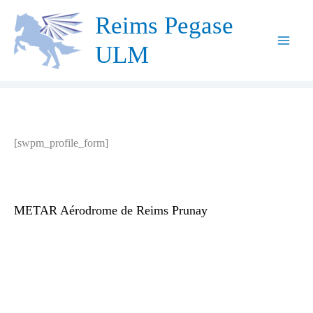
Aller
Reims Pegase
au
ULM
contenu
[swpm_profile_form]
METAR Aérodrome de Reims Prunay