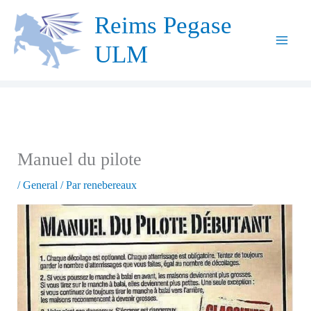
Aller
Reims Pegase
au
ULM
contenu
Manuel du pilote
/
General
/ Par
renebereaux