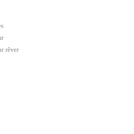
es
ur
ur rêver