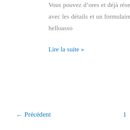
Vous pouvez d’ores et déjà rése
avec les détails et un formula
helloasso
Repas
Lire la suite »
de
fin
d’année
←
Précédent
1