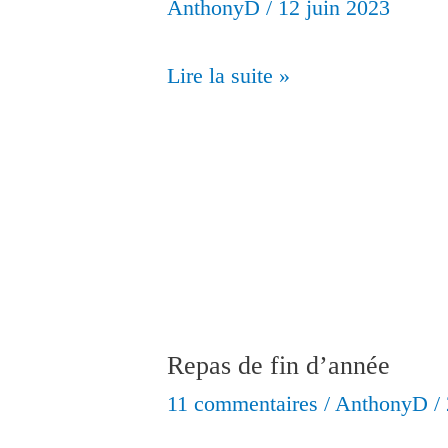
AnthonyD
/
12 juin 2023
Club
Lire la suite »
Sezannais
18/06
Repas de fin d’année
11 commentaires
/
AnthonyD
/