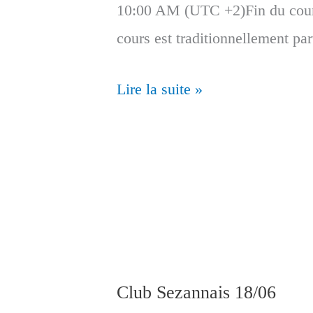
10:00 AM (UTC +2)Fin du c
cours est traditionnellement p
Reprise
Lire la suite »
des
cours
théoriques
saison
23-
24
Club Sezannais 18/06