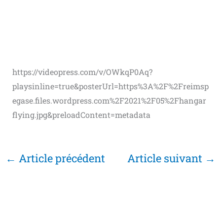
https://videopress.com/v/OWkqP0Aq?
playsinline=true&posterUrl=https%3A%2F%2Freimsp
egase.files.wordpress.com%2F2021%2F05%2Fhangar
flying.jpg&preloadContent=metadata
←
Article précédent
Article suivant
→