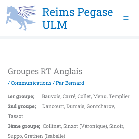
Aller
Reims Pegase
au
ULM
contenu
Groupes RT Anglais
/
Communications
/ Par
Bernard
1er groupe;
Bauvois, Carré, Collet, Menu, Templier
2nd groupe;
Dancourt, Dumais, Gontcharov,
Tassot
3ème groupe;
Collinet, Sinzot (Véronique), Sinoir,
Suppo, Grethen (Isabelle)